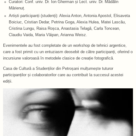
Curatori: Conf. univ. Dr. Ion Gherman și Lect. univ. Dr. Mădălin
Mărienuț.
Artiști participanți (studenți): Alexia Anton, Antonia Apostol, Elisaveta
Boiciuc, Cristian Dedar, Petrina Goga, Alexia Hulea, Matei Lascău,
Cristina Lungu, Raisa Roșca, Anastasia Telagă, Carla Toncean,
Claudiu Vaida, Maria Văipan, Arianna Weisz.
Evenimentele au fost completate de un workshop de tehnici argentice,
care a fost primit cu un entuziasm deosebit de către participanți, oferind o
incursiune valoroasă în metodele clasice de creație fotografică.
Casa de Cultură a Studenților din Petroșani mulțumește tuturor
participanților și colaboratorilor care au contribuit la succesul acestei
ediții.