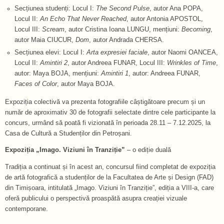
Secțiunea studenți: Locul I:
The Second Pulse
, autor Ana POPA,
Locul II:
An Echo That Never Reached
, autor Antonia APOSTOL,
Locul III:
Scream
, autor Cristina Ioana LUNGU, mențiuni:
Becoming
,
autor Maia CIUCUR,
Dom
, autor Andrada CHERSA.
Secțiunea elevi: Locul I:
Arta expresiei faciale
, autor Naomi OANCEA,
Locul II:
Amintiri 2
, autor Andreea FUNAR, Locul III:
Wrinkles of Time
,
autor: Maya BOJA, mențiuni:
Amintiri 1
, autor: Andreea FUNAR,
Faces of Color
, autor Maya BOJA.
Expoziția colectivă va prezenta fotografiile câștigătoare precum și un
număr de aproximativ 30 de fotografii selectate dintre cele participante la
concurs, urmând să poată fi vizionată în perioada 28.11 – 7.12.2025, la
Casa de Cultură a Studenților din Petroșani.
Expoziția „Imago. Viziuni în Tranziție”
– o ediție duală
Tradiția a continuat și în acest an, concursul fiind completat de expoziția
de artă fotografică a studenților de la Facultatea de Arte și Design (FAD)
din Timișoara, intitulată „Imago. Viziuni în Tranziție”, ediția a VIII-a, care
oferă publicului o perspectivă proaspătă asupra creației vizuale
contemporane.