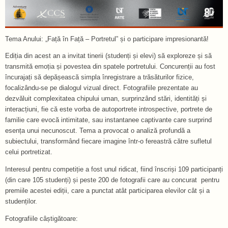
Tema Anului: „Față în Față – Portretul” și o participare impresionantă!
Ediția din acest an a invitat tinerii (studenți și elevi) să exploreze și să
transmită emoția și povestea din spatele portretului. Concurenții au fost
încurajați să depășească simpla înregistrare a trăsăturilor fizice,
focalizându-se pe dialogul vizual direct. Fotografiile prezentate au
dezvăluit complexitatea chipului uman, surprinzând stări, identități și
interacțiuni, fie că este vorba de autoportrete introspective, portrete de
familie care evocă intimitate, sau instantanee captivante care surprind
esența unui necunoscut. Tema a provocat o analiză profundă a
subiectului, transformând fiecare imagine într-o fereastră către sufletul
celui portretizat.
Interesul pentru competiție a fost unul ridicat, fiind înscriși 109 participanți
(din care 105 studenți) și peste 200 de fotografii care au concurat pentru
premiile acestei ediții, care a punctat atât participarea elevilor cât și a
studenților.
Fotografiile câștigătoare: