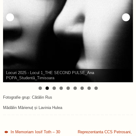
Locuri 2025 - Locul 1_THE SECOND PULSE_Ana
POPA_Studentă_Timisoara
Fotografie grup: Cătălin Rus
Mădălin Mărienuț și Lavinia Hulea
In Memoriam Iosif Toth – 30
Reprezentanta CCS Petrosani,