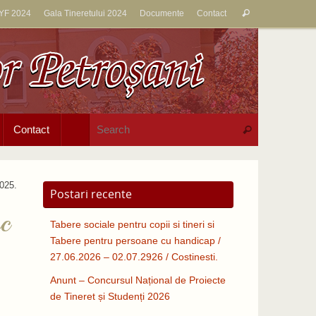
Search
YF 2024
Gala Tineretului 2024
Documente
Contact
Search
for:
Search for:
Contact
Search
2025.
Postari recente
c
Tabere sociale pentru copii si tineri si
Tabere pentru persoane cu handicap /
27.06.2026 – 02.07.2926 / Costinesti.
Anunt – Concursul Național de Proiecte
de Tineret și Studenți 2026