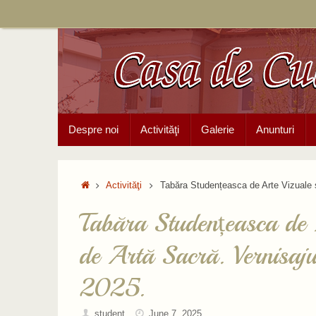
Skip
to
content
Skip
Despre noi
Activităţi
Galerie
Anunturi
to
content
Home
Activităţi
Tabăra Studențeasca de Arte Vizuale ș
Tabăra Studențeasca de A
de Artă Sacră. Vernisajul
2025.
student
June 7, 2025